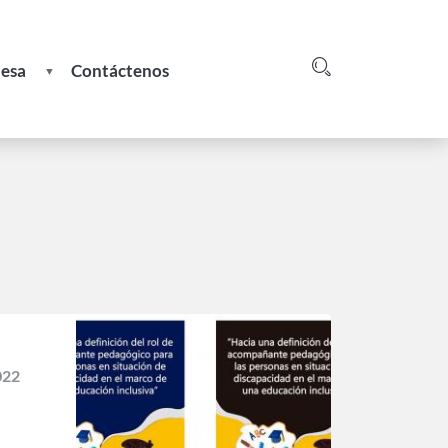
nesa
Contáctenos
Login
greso
e
022