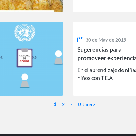
30 de May de 2019
Sugerencias para
promoveer experienci
positivas
En el aprendizaje de niña
niños con T.E.A
Página
1
Page
2
Siguiente
›
Última
Última »
actual
página
página