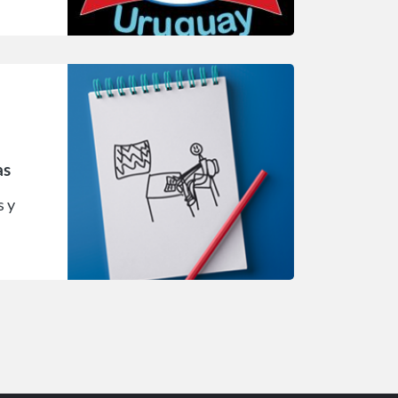
as
s y