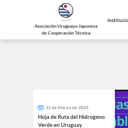
Pasar
al
contenido
Instituci
principal
Asociación Uruguayo Japonesa
de Cooperación Técnica
Historia
Estatuto
Autorid
31 de Marzo de 2023
Hoja de Ruta del Hidrogeno
Verde en Uruguay