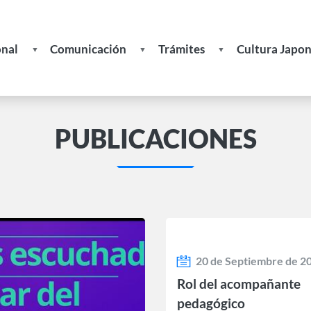
onal
Comunicación
Trámites
Cultura Japo
Noticias
Formulario de Solicitud de In
Recetas
s
Publicaciones
Formulario de Actualización d
PUBLICACIONES
Datos
ades
Actividades
Boletines
Becas
Enlaces
de
Interés
20 de Septiembre de 2
Rol del acompañante
pedagógico