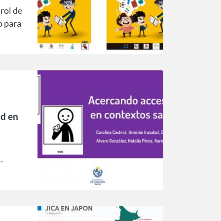
 rol de
 para
 de
 de
ad en
.