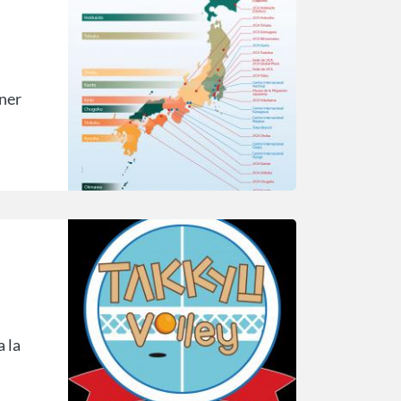
ner
 la