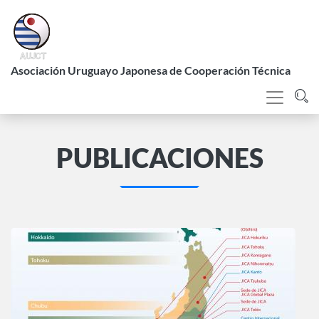
Pasar
al
contenido
L
principal
Asociación Uruguayo Japonesa de Cooperación Técnica
PUBLICACIONES