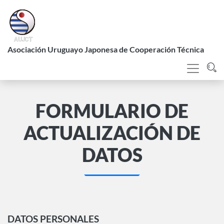
Pasar
al
contenido
L
principal
Asociación Uruguayo Japonesa de Cooperación Técnica
FORMULARIO DE
ACTUALIZACIÓN DE
DATOS
DATOS PERSONALES