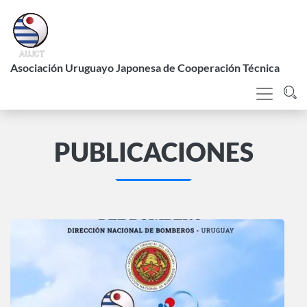
Pasar
al
contenido
L
principal
Asociación Uruguayo Japonesa de Cooperación Técnica
PUBLICACIONES