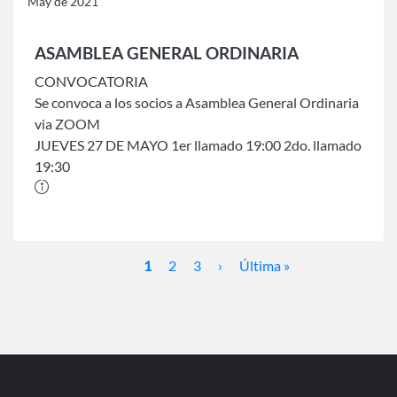
May de 2021
ASAMBLEA GENERAL ORDINARIA
CONVOCATORIA
Se convoca a los socios a Asamblea General Ordinaria
via ZOOM
JUEVES 27 DE MAYO 1er llamado 19:00 2do. llamado
19:30
Paginación
Página
1
Page
2
Page
3
Siguiente
›
Última
Última »
actual
página
página