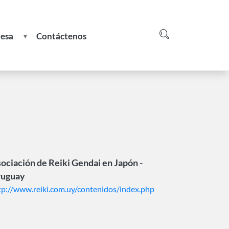
nesa
Contáctenos
Login
greso
e
ociación de Reiki Gendai en Japón -
ruguay
tp://www.reiki.com.uy/contenidos/index.php