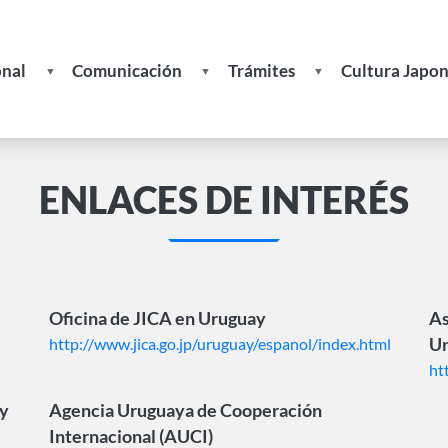
onal
Comunicación
Trámites
Cultura Japo
Noticias
Formulario de Solicitud de In
Recetas
s
Publicaciones
Formulario de Actualización d
ENLACES DE INTERÉS
Datos
ades
Actividades
Boletines
Becas
Oficina de JICA en Uruguay
As
Enlaces
http://www.jica.go.jp/uruguay/espanol/index.html
U
de
Interés
ht
ay
Agencia Uruguaya de Cooperación
Internacional (AUCI)