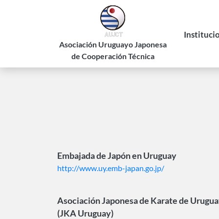
Pasar
al
contenido
Instituci
principal
Asociación Uruguayo Japonesa
de Cooperación Técnica
Historia
Estatuto
Autorid
Embajada de Japón en Uruguay
http://www.uy.emb-japan.go.jp/
Asociación Japonesa de Karate de Urugu
(JKA Uruguay)