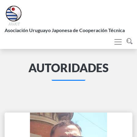
Pasar
al
contenido
L
principal
Asociación Uruguayo Japonesa de Cooperación Técnica
AUTORIDADES