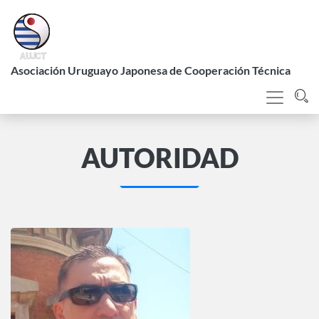
Pasar
al
contenido
L
principal
Asociación Uruguayo Japonesa de Cooperación Técnica
AUTORIDAD