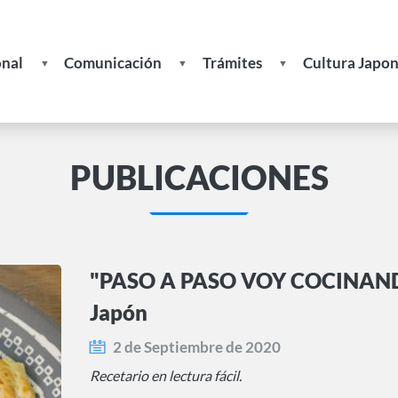
onal
Comunicación
Trámites
Cultura Japo
Noticias
Formulario de Solicitud de In
Recetas
s
Publicaciones
Formulario de Actualización d
PUBLICACIONES
Datos
ades
Actividades
Boletines
Becas
"PASO A PASO VOY COCINANDO
Enlaces
Japón
de
Interés
2 de Septiembre de 2020
Recetario en lectura fácil.