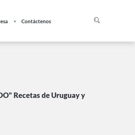
nesa
Contáctenos
Login
greso
e
" Recetas de Uruguay y