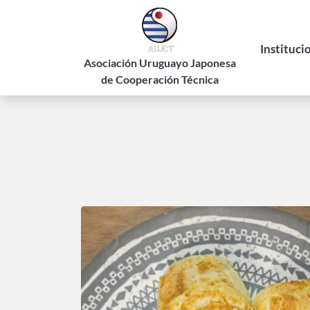
Pasar
al
contenido
Instituci
principal
Asociación Uruguayo Japonesa
de Cooperación Técnica
Historia
Estatuto
Autorid